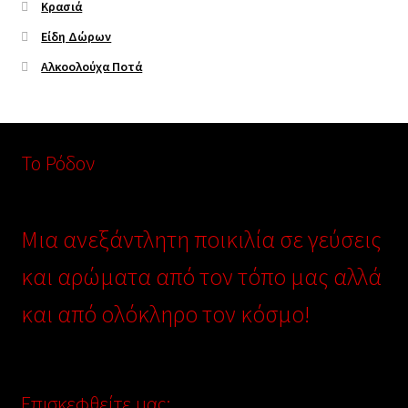
Κρασιά
Είδη Δώρων
Αλκοολούχα Ποτά
Το Ρόδον
Μια ανεξάντλητη ποικιλία σε γεύσεις
και αρώματα από τον τόπο μας αλλά
και από ολόκληρο τον κόσμο!
Επισκεφθείτε μας: