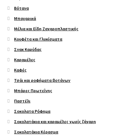
Βότανα
Μπαχαρικά
Μέλια και Είδη Ζαχαροπλαστικής
Κουφέτα και Γλυκίσματα
Σνακ Καρύδας
Καραμέλες
Καφές
Τσάι και ροφήματα βοτάνων
Μπάρες Πρωτεΐνης
Παστέλι
Σοκολατα Ρόφημα
Σοκολατάκια και καραμέλες χωρίς ζάχαρη
Σοκολατάκια Κέρασμα