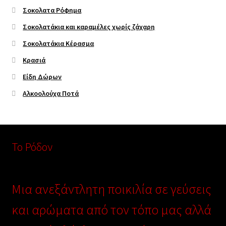
Σοκολατα Ρόφημα
Σοκολατάκια και καραμέλες χωρίς ζάχαρη
Σοκολατάκια Κέρασμα
Κρασιά
Είδη Δώρων
Αλκοολούχα Ποτά
Το Ρόδον
Μια ανεξάντλητη ποικιλία σε γεύσεις
και αρώματα από τον τόπο μας αλλά