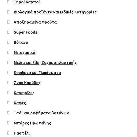
Ξηροί Καρποί
Βιολογικά προϊόντα και Ειδικές Κατηγορίες
Αποξηραμένα Φρούτα
Super Foods
Βότανα
Μπαχαρικά
Μέλια και Είδη Ζαχαροπλαστικής
Κουφέτα και Γλυκίσματα
Σνακ Καρύδας
Καραμέλες
Καφές
Τσάι και ροφήματα βοτάνων
Μπάρες Πρωτεΐνης
Παστέλι