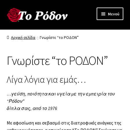
Απευθείας
Μετάβαση
Μενού
μετάβαση
σε
στην
περιεχόμενο
Γνωρίστε “το Ρόδον”
πλοήγηση
Αρχική σελίδα
Γνωρίστε “το ΡΟΔΟΝ”
Όλα τα Προϊόντα
Γνωρίστε “το ΡΟΔΟΝ”
Προϊόντα Χονδρικής
Επικοινωνία
Λίγα λόγια για εμάς…
…γεύση, ποιότητα και υγεία με την εμπειρία του
“Ρόδον”
δίπλα σας, από το 1976
Με αφοσίωση και σεβασμό στις διατροφικές ανάγκες της
καθημερινότητας, η επιχείρηση “Το ΡΟΔΟΝ” ξεκίνησε να