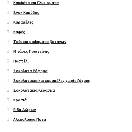
Κουφέτα και Γλυκίσματα
Σνακ Καρύδας
Καραμέλες
Καφές
Τσάι και ροφήματα βοτάνων
Μπάρες Πρωτεΐνης
Παστέλι
Σοκολατα Ρόφημα
Σοκολατάκια και καραμέλες χωρίς ζάχαρη
Σοκολατάκια Κέρασμα
Κρασιά
Είδη Δώρων
Αλκοολούχα Ποτά