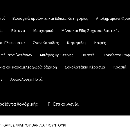
ποί
Βιολογικά προϊόντα και Ειδικές Κατηγορίες
Αποξηραμένα Φρο
ds
Βότανα
Μπαχαρικά
Μέλια και Είδη Ζαχαροπλαστικής
αι Γλυκίσματα
Σνακ Καρύδας
Καραμέλες
Καφές
ροφήματα βοτάνων
Μπάρες Πρωτεΐνης
Παστέλι
Σοκολατα Ρό
ια και καραμέλες χωρίς ζάχαρη
Σοκολατάκια Κέρασμα
Κρασιά
ων
Αλκοολούχα Ποτά
ροϊόντα Χονδρικής
Επικοινωνία
ΚΑΦΕΣ ΦΙΛΤΡΟΥ ΒΑΝΙΛΙΑ ΦΟΥΝΤΟΥΚΙ