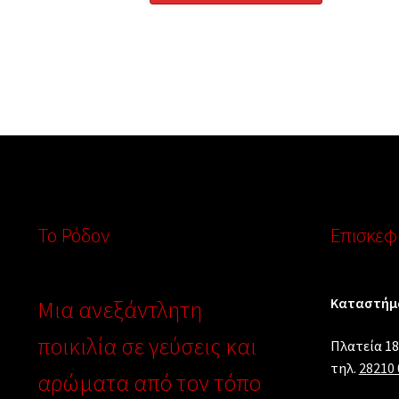
Το Ρόδον
Επισκεφθ
Καταστήμα
Μια ανεξάντλητη
ποικιλία σε γεύσεις και
Πλατεία 18
τηλ.
28210 
αρώματα από τον τόπο