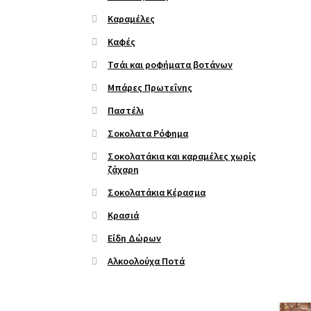
Καραμέλες
Καφές
Τσάι και ροφήματα βοτάνων
Μπάρες Πρωτεΐνης
Παστέλι
Σοκολατα Ρόφημα
Σοκολατάκια και καραμέλες χωρίς
ζάχαρη
Σοκολατάκια Κέρασμα
Κρασιά
Είδη Δώρων
Αλκοολούχα Ποτά