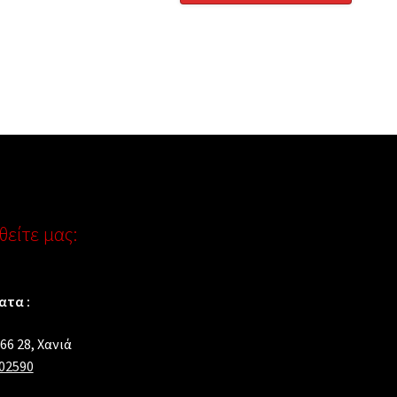
είτε μας:
τα :
66 28, Xανιά
02590