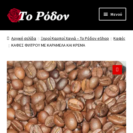
Απευθείας
Μετάβαση
Μενού
μετάβαση
σε
στην
περιεχόμενο
Γνωρίστε “το Ρόδον”
πλοήγηση
Αρχική σελίδα
Ξηροί Καρποί Χανιά – Το Ρόδον eShop
Καφές
ΚΑΦΕΣ ΦΙΛΤΡΟΥ ΜΕ ΚΑΡΑΜΕΛΑ ΚΑΙ ΚΡΕΜΑ
Όλα τα Προϊόντα
Προϊόντα Χονδρικής
Επικοινωνία
🔍