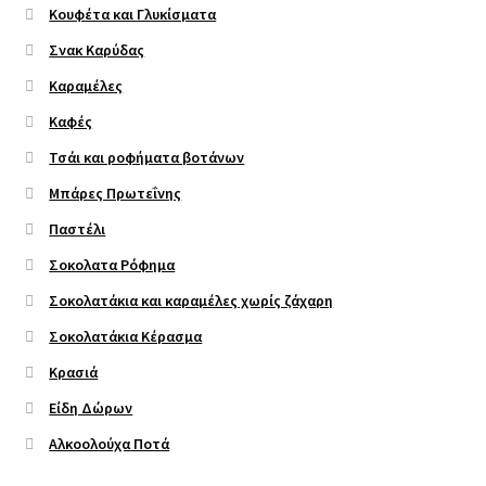
Κουφέτα και Γλυκίσματα
Σνακ Καρύδας
Καραμέλες
Καφές
Τσάι και ροφήματα βοτάνων
Μπάρες Πρωτεΐνης
Παστέλι
Σοκολατα Ρόφημα
Σοκολατάκια και καραμέλες χωρίς ζάχαρη
Σοκολατάκια Κέρασμα
Κρασιά
Είδη Δώρων
Αλκοολούχα Ποτά