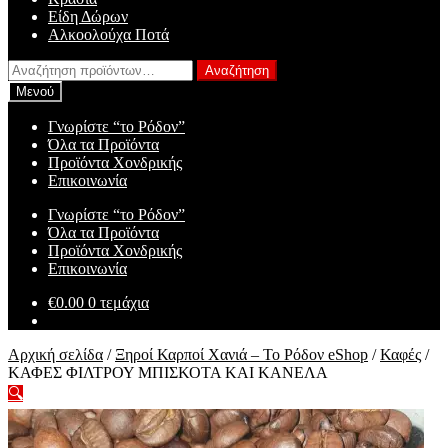
Είδη Δώρων
Αλκοολούχα Ποτά
Αναζήτηση
Αναζήτηση
για:
Μενού
Γνωρίστε “το Ρόδον”
Όλα τα Προϊόντα
Προϊόντα Χονδρικής
Επικοινωνία
Γνωρίστε “το Ρόδον”
Όλα τα Προϊόντα
Προϊόντα Χονδρικής
Επικοινωνία
€
0.00
0 τεμάχια
Αρχική σελίδα
/
Ξηροί Καρποί Χανιά – Το Ρόδον eShop
/
Καφές
/
ΚΑΦΕΣ ΦΙΛΤΡΟΥ ΜΠΙΣΚΟΤΑ ΚΑΙ ΚΑΝΕΛΑ
🔍