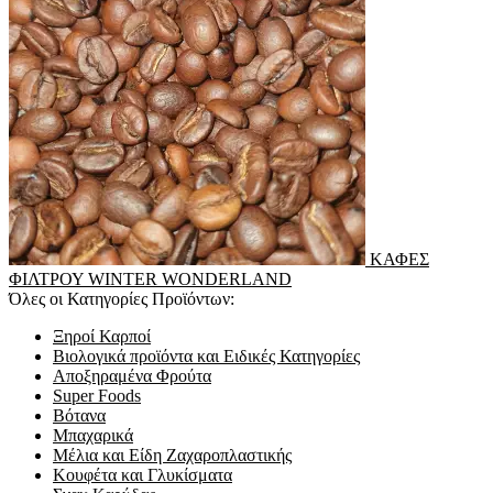
ΚΑΦΕΣ
ΦΙΛΤΡΟΥ WINTER WONDERLAND
Όλες οι Κατηγορίες Προϊόντων:
Ξηροί Καρποί
Βιολογικά προϊόντα και Ειδικές Κατηγορίες
Αποξηραμένα Φρούτα
Super Foods
Βότανα
Μπαχαρικά
Μέλια και Είδη Ζαχαροπλαστικής
Κουφέτα και Γλυκίσματα