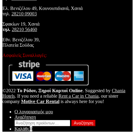
Ελ. Βενιζέλου 49, Κουνουπιδιανά, Χανιά
τηλ.
28210 09003
Σφακίων 19, Χανιά
τηλ.
28210 56460
Εθν. Βενιζέλου 39,
Πλατεία Σούδας
Ασφαλείς Συναλλαγές:
©2022
Το Ρόδον, Ξηροί Καρποί Online
. Suggested by
Chania
Hotels
. If you need a reliable
Rent a Car in Chania
, our sister
company
Motive Car Rental
is always here for you!
Ο λογαριασμός μου
Αναζήτηση
Αναζήτηση
Αναζήτηση
για:
Καλάθι
0