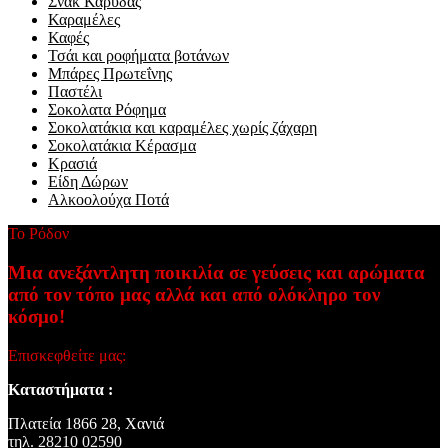
Σνακ Καρύδας
Καραμέλες
Καφές
Τσάι και ροφήματα βοτάνων
Μπάρες Πρωτεΐνης
Παστέλι
Σοκολατα Ρόφημα
Σοκολατάκια και καραμέλες χωρίς ζάχαρη
Σοκολατάκια Κέρασμα
Κρασιά
Είδη Δώρων
Αλκοολούχα Ποτά
Το Ρόδον
Μια ανεξάντλητη ποικιλία σε γεύσεις και αρώματα
από τον τόπο μας αλλά και από ολόκληρο τον
κόσμο!
Επισκεφθείτε μας:
Καταστήματα :
Πλατεία 1866 28, Xανιά
τηλ.
28210 02590