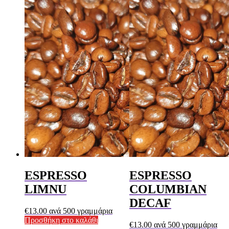
ESPRESSO
ESPRESSO
LIMNU
COLUMBIAN
DECAF
€
13.00
ανά 500 γραμμάρια
Προσθήκη στο καλάθι
€
13.00
ανά 500 γραμμάρια