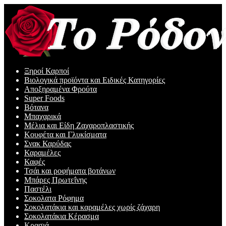
Απευθείας
Μετάβαση
μετάβαση
σε
στην
περιεχόμενο
πλοήγηση
Ξηροί Καρποί
Βιολογικά προϊόντα και Ειδικές Κατηγορίες
Αποξηραμένα Φρούτα
Super Foods
Βότανα
Μπαχαρικά
Μέλια και Είδη Ζαχαροπλαστικής
Κουφέτα και Γλυκίσματα
Σνακ Καρύδας
Καραμέλες
Καφές
Τσάι και ροφήματα βοτάνων
Μπάρες Πρωτεΐνης
Παστέλι
Σοκολατα Ρόφημα
Σοκολατάκια και καραμέλες χωρίς ζάχαρη
Σοκολατάκια Κέρασμα
Κρασιά