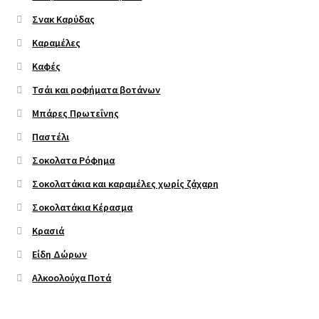
Σνακ Καρύδας
Καραμέλες
Καφές
Τσάι και ροφήματα βοτάνων
Μπάρες Πρωτεΐνης
Παστέλι
Σοκολατα Ρόφημα
Σοκολατάκια και καραμέλες χωρίς ζάχαρη
Σοκολατάκια Κέρασμα
Κρασιά
Είδη Δώρων
Αλκοολούχα Ποτά