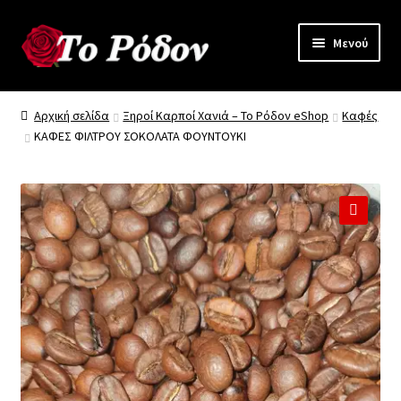
Απευθείας
Μετάβαση
Μενού
μετάβαση
σε
στην
περιεχόμενο
Γνωρίστε “το Ρόδον”
πλοήγηση
Αρχική σελίδα
Ξηροί Καρποί Χανιά – Το Ρόδον eShop
Καφές
ΚΑΦΕΣ ΦΙΛΤΡΟΥ ΣΟΚΟΛΑΤΑ ΦΟΥΝΤΟΥΚΙ
Όλα τα Προϊόντα
Προϊόντα Χονδρικής
Επικοινωνία
🔍