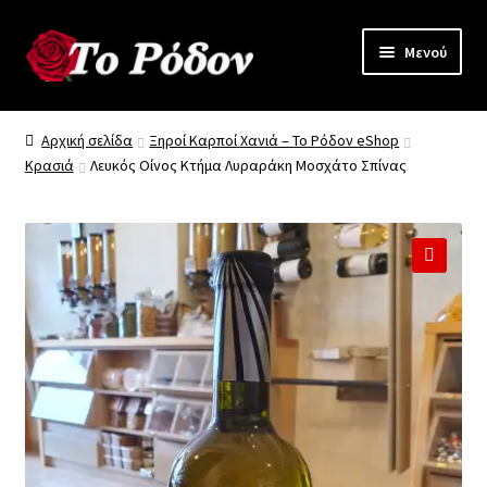
Απευθείας
Μετάβαση
Μενού
μετάβαση
σε
στην
περιεχόμενο
Γνωρίστε “το Ρόδον”
πλοήγηση
Αρχική σελίδα
Ξηροί Καρποί Χανιά – Το Ρόδον eShop
Κρασιά
Λευκός Οίνος Κτήμα Λυραράκη Μοσχάτο Σπίνας
Όλα τα Προϊόντα
Προϊόντα Χονδρικής
Επικοινωνία
🔍