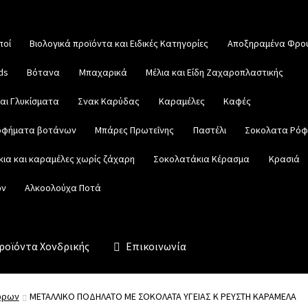
ποί
Βιολογικά προϊόντα και Ειδικές Κατηγορίες
Αποξηραμένα Φρο
ds
Βότανα
Μπαχαρικά
Μέλια και Είδη Ζαχαροπλαστικής
αι Γλυκίσματα
Σνακ Καρύδας
Καραμέλες
Καφές
ροφήματα βοτάνων
Μπάρες Πρωτεΐνης
Παστέλι
Σοκολατα Ρό
ια και καραμέλες χωρίς ζάχαρη
Σοκολατάκια Κέρασμα
Κρασιά
ων
Αλκοολούχα Ποτά
ροϊόντα Χονδρικής
Επικοινωνία
ώρων
ΜΕΤΑΛΛΙΚΟ ΠΟΔΗΛΑΤΟ ΜΕ ΣΟΚΟΛΑΤΑ ΥΓΕΙΑΣ Κ ΡΕΥΣΤΗ ΚΑΡΑΜΕΛΑ