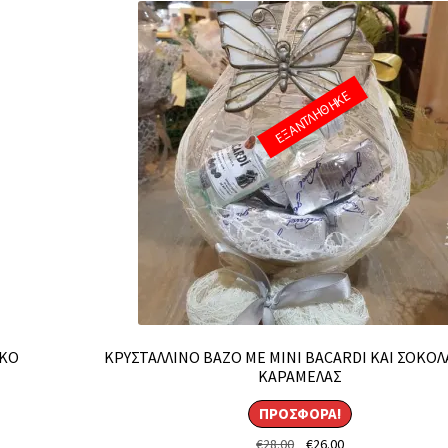
ΕΞΑΝΤΛΗΘΗΚΕ
ΙΚΟ
ΚΡΥΣΤΑΛΛΙΝΟ ΒΑΖΟ ΜΕ MINI BACARDI ΚΑΙ ΣΟΚΟΛ
ΚΑΡΑΜΕΛΑΣ
ΠΡΟΣΦΟΡΆ!
Original
Η
€
28.00
€
26.00