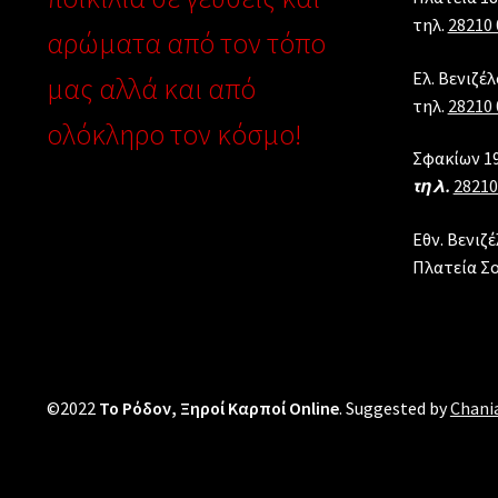
τηλ.
28210 
αρώματα από τον τόπο
Ελ. Βενιζέ
μας αλλά και από
τηλ.
28210 
ολόκληρο τον κόσμο!
Σφακίων 19
τηλ.
28210
Εθν. Βενιζέ
Πλατεία Σ
©2022
Το Ρόδον, Ξηροί Καρποί Online
. Suggested by
Chani