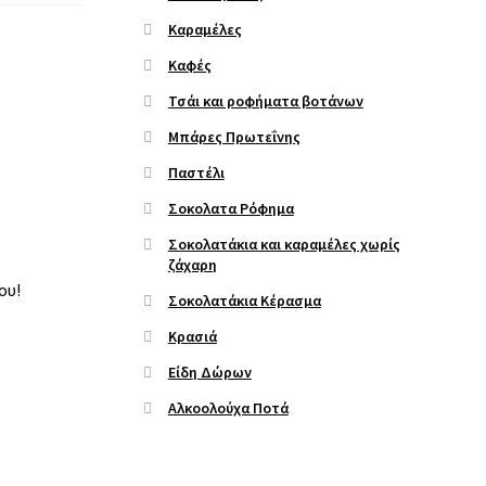
Καραμέλες
Καφές
Τσάι και ροφήματα βοτάνων
Μπάρες Πρωτεΐνης
Παστέλι
Σοκολατα Ρόφημα
Σοκολατάκια και καραμέλες χωρίς
ζάχαρη
ου!
Σοκολατάκια Κέρασμα
Κρασιά
Είδη Δώρων
Αλκοολούχα Ποτά