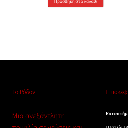
Προσθήκη στο καλάθι
Το Ρόδον
Επισκεφθ
Καταστήμα
Μια ανεξάντλητη
ποικιλία σε γεύσεις και
Πλατεία 18