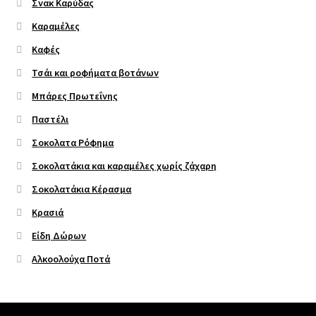
Σνακ Καρύδας
Καραμέλες
Καφές
Τσάι και ροφήματα βοτάνων
Μπάρες Πρωτεΐνης
Παστέλι
Σοκολατα Ρόφημα
Σοκολατάκια και καραμέλες χωρίς ζάχαρη
Σοκολατάκια Κέρασμα
Κρασιά
Είδη Δώρων
Αλκοολούχα Ποτά