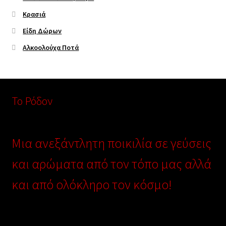
Κρασιά
Είδη Δώρων
Αλκοολούχα Ποτά
Το Ρόδον
Μια ανεξάντλητη ποικιλία σε γεύσεις
και αρώματα από τον τόπο μας αλλά
και από ολόκληρο τον κόσμο!