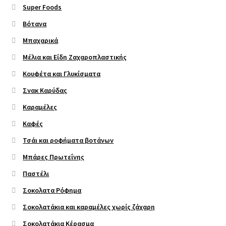
Super Foods
Βότανα
Μπαχαρικά
Μέλια και Είδη Ζαχαροπλαστικής
Κουφέτα και Γλυκίσματα
Σνακ Καρύδας
Καραμέλες
Καφές
Τσάι και ροφήματα βοτάνων
Μπάρες Πρωτεΐνης
Παστέλι
Σοκολατα Ρόφημα
Σοκολατάκια και καραμέλες χωρίς ζάχαρη
Σοκολατάκια Κέρασμα