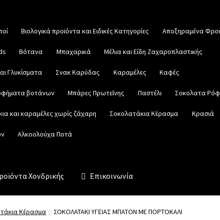
ποί
Βιολογικά προϊόντα και Ειδικές Κατηγορίες
Αποξηραμένα Φρο
ds
Βότανα
Μπαχαρικά
Μέλια και Είδη Ζαχαροπλαστικής
αι Γλυκίσματα
Σνακ Καρύδας
Καραμέλες
Καφές
ροφήματα βοτάνων
Μπάρες Πρωτεΐνης
Παστέλι
Σοκολατα Ρό
ια και καραμέλες χωρίς ζάχαρη
Σοκολατάκια Κέρασμα
Κρασιά
ων
Αλκοολούχα Ποτά
ροϊόντα Χονδρικής
Επικοινωνία
τάκια Κέρασμα
ΣΟΚΟΛΑΤΑΚΙ ΥΓΕΙΑΣ ΜΠΑΤΟΝ ΜΕ ΠΟΡΤΟΚΑΛΙ