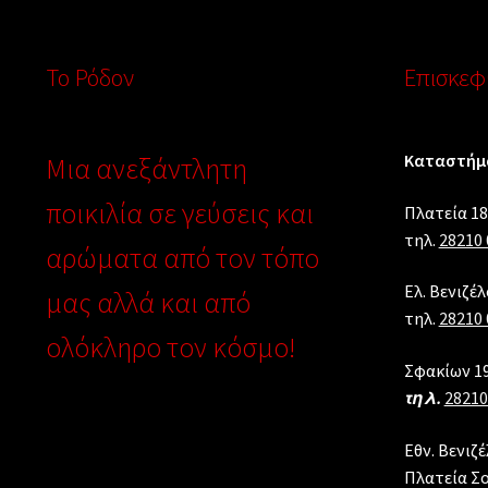
Το Ρόδον
Επισκεφθ
Καταστήμα
Μια ανεξάντλητη
ποικιλία σε γεύσεις και
Πλατεία 18
τηλ.
28210 
αρώματα από τον τόπο
Ελ. Βενιζέ
μας αλλά και από
τηλ.
28210 
ολόκληρο τον κόσμο!
Σφακίων 19
τηλ.
28210
Εθν. Βενιζέ
Πλατεία Σ