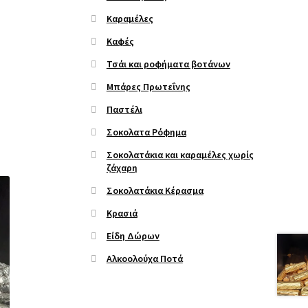
Καραμέλες
Καφές
Τσάι και ροφήματα βοτάνων
Μπάρες Πρωτεΐνης
Παστέλι
Σοκολατα Ρόφημα
Σοκολατάκια και καραμέλες χωρίς
ζάχαρη
Σοκολατάκια Κέρασμα
Κρασιά
Είδη Δώρων
Αλκοολούχα Ποτά