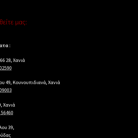
είτε μας:
τα :
66 28, Xανιά
02590
λου 49, Κουνουπιδιανά, Χανιά
09003
, Χανιά
 56460
λου 39,
ούδας